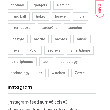
football
gadgets
Gaming
DARK
hand ball
hokey
huawei
india
International
LatestOne
Launches
lifestyle
mobile
movies
music
news
Ptron
reviews
smartphone
smartphones
tech
techbology
technology
tv
watches
Zowie
Instagram
[instagram-feed num=6 cols=3
showfollow=true showbutton=false