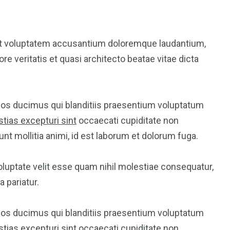
 sit voluptatem accusantium doloremque laudantium,
re veritatis et quasi architecto beatae vitae dicta
mos ducimus qui blanditiis praesentium voluptatum
tias excepturi sint
occaecati cupiditate non
runt mollitia animi, id est laborum et dolorum fuga.
oluptate velit esse quam nihil molestiae consequatur,
 pariatur.
mos ducimus qui blanditiis praesentium voluptatum
tias excepturi sint
occaecati cupiditate non