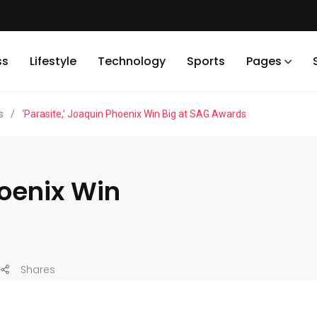
ss
Lifestyle
Technology
Sports
Pages
s
/
‘Parasite,’ Joaquin Phoenix Win Big at SAG Awards
hoenix Win
Shares