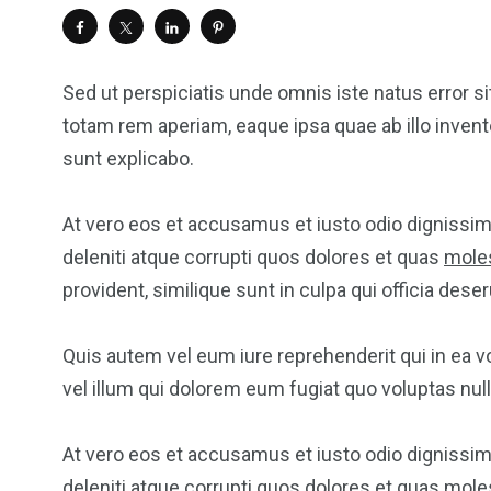
Sed ut perspiciatis unde omnis iste natus error
totam rem aperiam, eaque ipsa quae ab illo invento
sunt explicabo.
At vero eos et accusamus et iusto odio dignissi
deleniti atque corrupti quos dolores et quas
moles
provident, similique sunt in culpa qui officia dese
Quis autem vel eum iure reprehenderit qui in ea v
vel illum qui dolorem eum fugiat quo voluptas nulla
At vero eos et accusamus et iusto odio dignissi
deleniti atque corrupti quos dolores et quas
moles