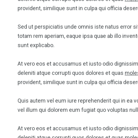
provident, similique sunt in culpa qui officia dese
Sed ut perspiciatis unde omnis iste natus error
2
11
1
totam rem aperiam, eaque ipsa quae ab illo invento
Venice
Wearable
weddin
sunt explicabo.
At vero eos et accusamus et iusto odio dignissi
deleniti atque corrupti quos dolores et quas
moles
provident, similique sunt in culpa qui officia dese
13
1
2
Quis autem vel eum iure reprehenderit qui in ea v
watches
Weekend Break
Wildlife
vel illum qui dolorem eum fugiat quo voluptas nulla
At vero eos et accusamus et iusto odio dignissi
deleniti atque corrupti quos dolores et quas
moles