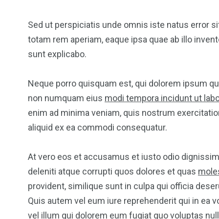
Sed ut perspiciatis unde omnis iste natus error
totam rem aperiam, eaque ipsa quae ab illo invento
sunt explicabo.
Neque porro quisquam est, qui dolorem ipsum quia 
non numquam eius
modi tempora incidunt ut lab
enim ad minima veniam, quis nostrum exercitation
aliquid ex ea commodi consequatur.
At vero eos et accusamus et iusto odio dignissi
deleniti atque corrupti quos dolores et quas
moles
provident, similique sunt in culpa qui officia dese
Quis autem vel eum iure reprehenderit qui in ea v
vel illum qui dolorem eum fugiat quo voluptas nulla