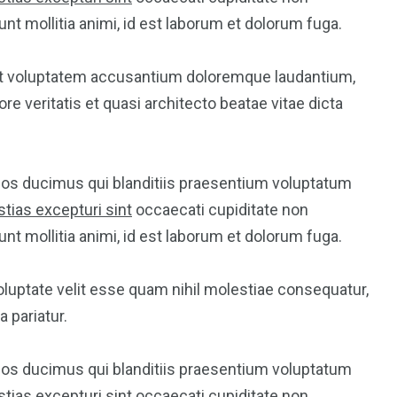
runt mollitia animi, id est laborum et dolorum fuga.
 sit voluptatem accusantium doloremque laudantium,
4
4
re veritatis et quasi architecto beatae vitae dicta
g
World
Worldwide
mos ducimus qui blanditiis praesentium voluptatum
tias excepturi sint
occaecati cupiditate non
runt mollitia animi, id est laborum et dolorum fuga.
1
oluptate velit esse quam nihil molestiae consequatur,
Yomadic
 pariatur.
mos ducimus qui blanditiis praesentium voluptatum
tias excepturi sint
occaecati cupiditate non