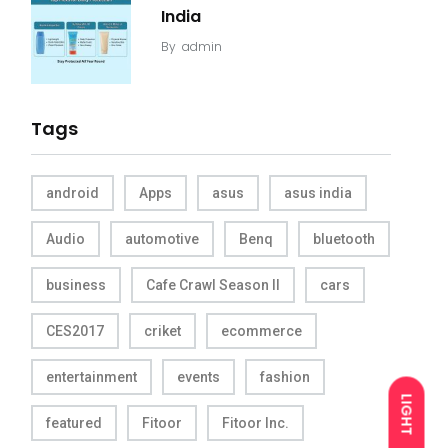
India
By
admin
Tags
android
Apps
asus
asus india
Audio
automotive
Benq
bluetooth
business
Cafe Crawl Season II
cars
CES2017
criket
ecommerce
entertainment
events
fashion
LIGHT
featured
Fitoor
Fitoor Inc.