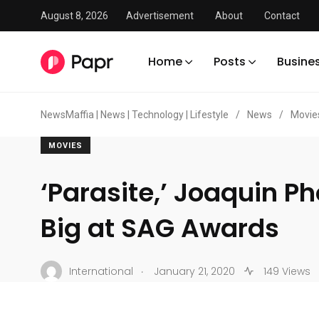
August 8, 2026
Advertisement
About
Contact
Home
Posts
Busine
NewsMaffia | News | Technology | Lifestyle
/
News
/
Movie
MOVIES
‘Parasite,’ Joaquin P
Big at SAG Awards
.
International
January 21, 2020
149 Views