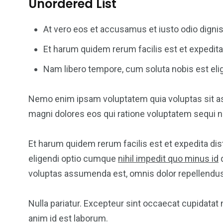
Unordered List
At vero eos et accusamus et iusto odio digni
Et harum quidem rerum facilis est et expedita 
Nam libero tempore, cum soluta nobis est elig
Nemo enim ipsam voluptatem quia voluptas sit asp
magni dolores eos qui ratione voluptatem sequi n
Et harum quidem rerum facilis est et expedita dis
eligendi optio cumque
nihil impedit quo minus id
q
voluptas assumenda est, omnis dolor repellendus
Nulla pariatur. Excepteur sint occaecat cupidatat n
anim id est laborum.